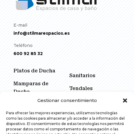
E-mail
info@stilmarespacios.es
Teléfono
600 92 85 32
Platos de Ducha
Sanitarios
Mamparas de
Tendales
Ducha
Gestionar consentimiento
Cerramientos
Muebles de Baño
Corredores
Para ofrecer las mejores experiencias, utilizamos tecnologías
Espejos
como las cookies para almacenar y/o acceder a la información del
Promociones
dispositivo. El consentimiento de estas tecnologías nos permitirá
procesar datos como el comportamiento de navegación o las
Grifería