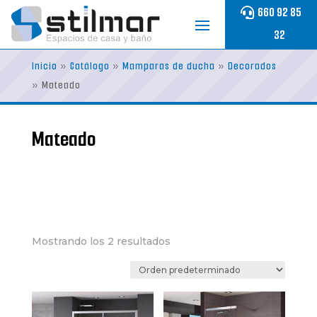
Skip
660 92 85
to
32
content
Inicio
»
Catálogo
»
Mamparas de ducha
»
Decorados
»
Mateado
Mateado
Mostrando los 2 resultados