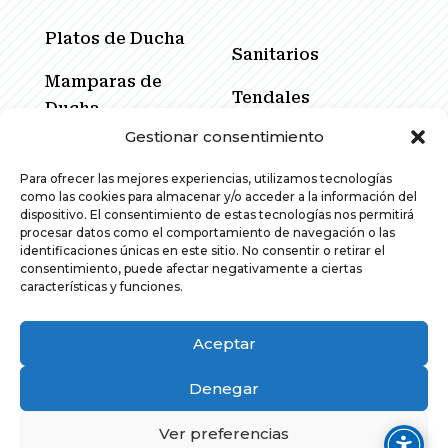
Platos de Ducha
Sanitarios
Mamparas de
Tendales
Ducha
Gestionar consentimiento
Cerramientos
Muebles de Baño
Corredores
Para ofrecer las mejores experiencias, utilizamos tecnologías
Espejos
como las cookies para almacenar y/o acceder a la información del
Promociones
dispositivo. El consentimiento de estas tecnologías nos permitirá
procesar datos como el comportamiento de navegación o las
Grifería
identificaciones únicas en este sitio. No consentir o retirar el
consentimiento, puede afectar negativamente a ciertas
características y funciones.
Aceptar
Denegar
© 2026 Stilmar Espacios
Ver preferencias