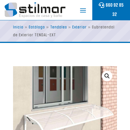
Skip
660 92 85
to
32
content
Inicio
»
Catálogo
»
Tendales
»
Exterior
»
Cubretendal
de Exterior TENDAL-EXT