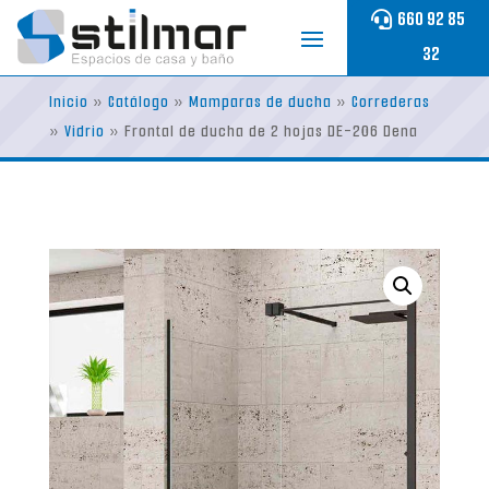
Skip
660 92 85
to
32
content
Inicio
»
Catálogo
»
Mamparas de ducha
»
Correderas
»
Vidrio
»
Frontal de ducha de 2 hojas DE-206 Dena