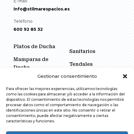
E-mail
info@stilmarespacios.es
Teléfono
600 92 85 32
Platos de Ducha
Sanitarios
Mamparas de
Tendales
Ducha
Gestionar consentimiento
Cerramientos
Muebles de Baño
Corredores
Para ofrecer las mejores experiencias, utilizamos tecnologías
Espejos
como las cookies para almacenar y/o acceder a la información del
Promociones
dispositivo. El consentimiento de estas tecnologías nos permitirá
procesar datos como el comportamiento de navegación o las
Grifería
identificaciones únicas en este sitio. No consentir o retirar el
consentimiento, puede afectar negativamente a ciertas
características y funciones.