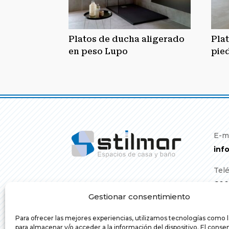
Platos de ducha aligerado
Pla
en peso Lupo
pie
E-m
inf
Tel
600
Gestionar consentimiento
Para ofrecer las mejores experiencias, utilizamos tecnologías como 
para almacenar y/o acceder a la información del dispositivo. El cons