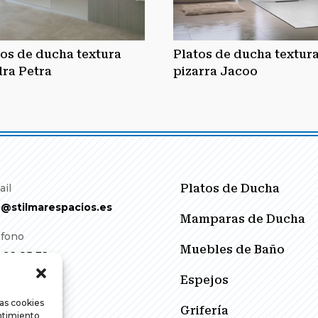
tos de ducha textura
Platos de ducha textur
dra Petra
pizarra Jacoo
ail
Platos de Ducha
o@stilmarespacios.es
Mamparas de Ducha
éfono
Muebles de Baño
 92 85 32
Espejos
las cookies
Grifería
entimiento