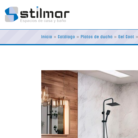
Skip
to
content
Inicio
»
Catálogo
»
Platos de ducha
»
Gel Coat