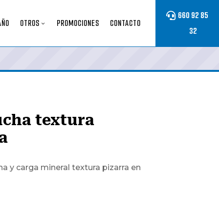
660 92 85
Otros
Otros
AÑO
OTROS
PROMOCIONES
CONTACTO
32
Submenu
Submenu
ucha textura
a
a y carga mineral textura pizarra en