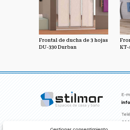
Frontal de ducha de 3 hojas
Fro
DU-330 Durban
KT-
E-m
inf
Tel
600
Gestionar consentimiento