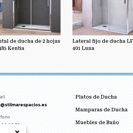
ntal de ducha de 2 hojas
Lateral fijo de ducha LF
485 Kentia
401 Luna
ail
Platos de Ducha
o@stilmarespacios.es
Mamparas de Ducha
éfono
Muebles de Baño
 92 85 32