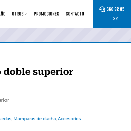
660 92 85
Otros
Otros
AÑO
OTROS
PROMOCIONES
CONTACTO
32
Submenu
Submenu
 doble superior
rior
uedas
,
Mamparas de ducha
,
Accesorios