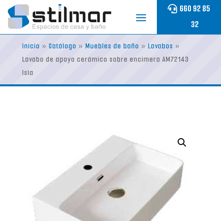
Skip
660 92 85
to
32
content
Inicio
»
Catálogo
»
Muebles de baño
»
Lavabos
»
Lavabo de apoyo cerámico sobre encimera AM72143
Isla