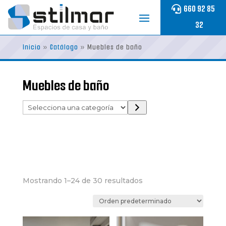
Skip
660 92 85
to
32
content
Inicio
»
Catálogo
»
Muebles de baño
Muebles de baño
Selecciona
una
categoría
Mostrando 1–24 de 30 resultados