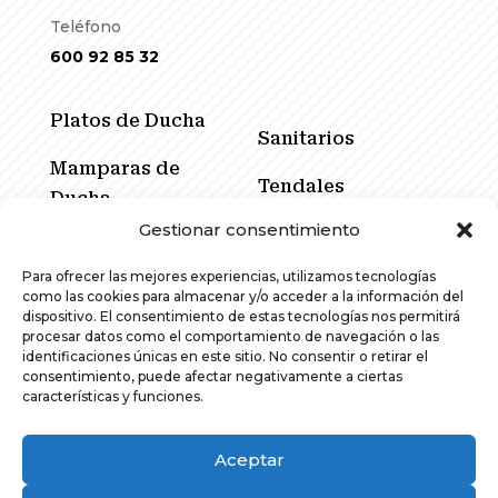
Teléfono
600 92 85 32
Platos de Ducha
Sanitarios
Mamparas de
Tendales
Ducha
Gestionar consentimiento
Cerramientos
Muebles de Baño
Corredores
Para ofrecer las mejores experiencias, utilizamos tecnologías
Espejos
como las cookies para almacenar y/o acceder a la información del
Promociones
dispositivo. El consentimiento de estas tecnologías nos permitirá
procesar datos como el comportamiento de navegación o las
Grifería
identificaciones únicas en este sitio. No consentir o retirar el
consentimiento, puede afectar negativamente a ciertas
características y funciones.
Aceptar