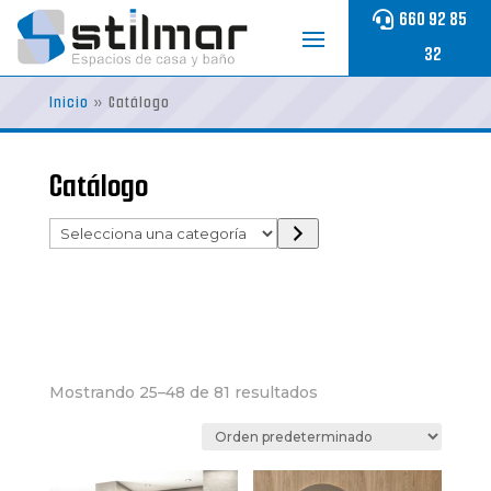
Skip
660 92 85
to
32
content
Inicio
»
Catálogo
Catálogo
Selecciona
una
categoría
Mostrando 25–48 de 81 resultados