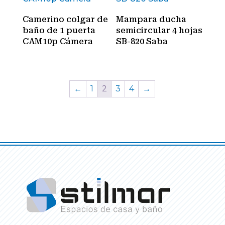
Camerino colgar de
Mampara ducha
baño de 1 puerta
semicircular 4 hojas
CAM10p Cámera
SB-820 Saba
←
1
2
3
4
→