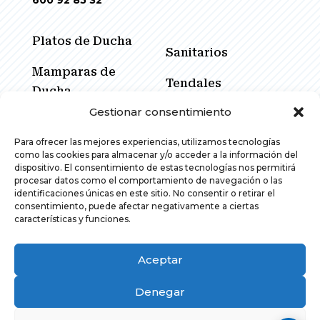
Platos de Ducha
Sanitarios
Mamparas de
Tendales
Ducha
Gestionar consentimiento
Cerramientos
Muebles de Baño
Corredores
Para ofrecer las mejores experiencias, utilizamos tecnologías
Espejos
como las cookies para almacenar y/o acceder a la información del
Promociones
dispositivo. El consentimiento de estas tecnologías nos permitirá
procesar datos como el comportamiento de navegación o las
Grifería
identificaciones únicas en este sitio. No consentir o retirar el
consentimiento, puede afectar negativamente a ciertas
características y funciones.
Aceptar
Denegar
© 2026 Stilmar Espacios