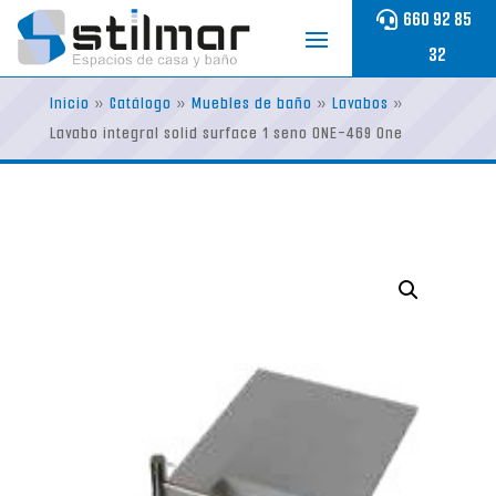
Skip
660 92 85
to
32
content
Inicio
»
Catálogo
»
Muebles de baño
»
Lavabos
»
Lavabo integral solid surface 1 seno ONE-469 One